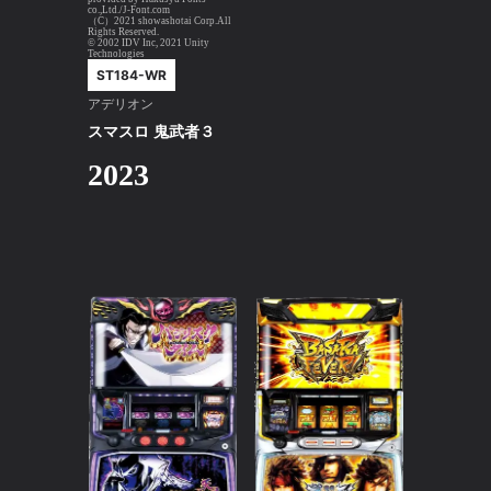
co.,Ltd./J-Font.com
（C）2021 showashotai Corp.All
Rights Reserved.
© 2002 IDV Inc, 2021 Unity
Technologies
ST184-WR
アデリオン
スマスロ 鬼武者３
2023