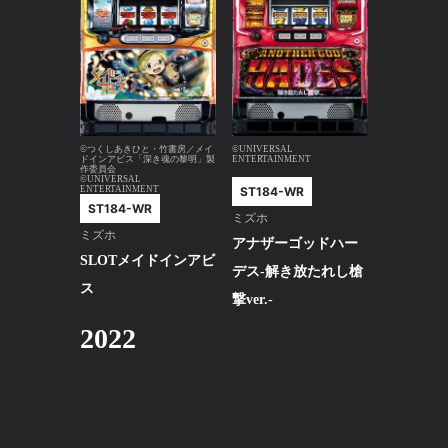
©つくしあきひと・竹書房／メイ
©UNIVERSAL
ドインアビス「深き魂の黎明」製
ENTERTAINMENT
作委員会
©UNIVERSAL
ST184-WR
ENTERTAINMENT
ST184-WR
ミズホ
ミズホ
アナザーゴッドハー
SLOTメイドインアビ
デス-解き放たれし槍
ス
撃ver.-
2022