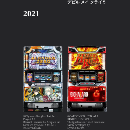
デビル メイ クライ５
2021
©Olympus Knights/Aniplex・
©CAPCOM CO., LTD. ALL
Project AZ
RIGHTS RESERVED.
[Music] Licensed by Aniplex Inc.
The typefaces included herein are
Licensed by SACRA MUSIC
solely developed by
©UNIVERSAL
DynaComware.