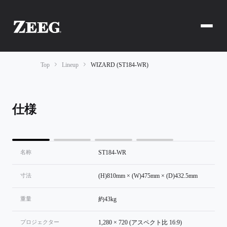
Top
Lineup
WIZARD (ST184-WR)
仕様
名称
ST184-WR
寸法
(H)810mm × (W)475mm × (D)432.5mm
重量
約43kg
プロジェクター
1,280 × 720 (アスペクト比 16:9)