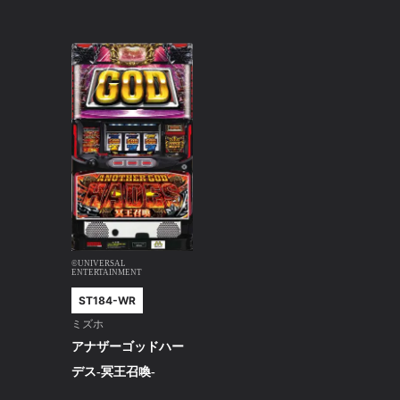
©UNIVERSAL
ENTERTAINMENT
ST184-WR
ミズホ
アナザーゴッドハー
デス-冥王召喚-