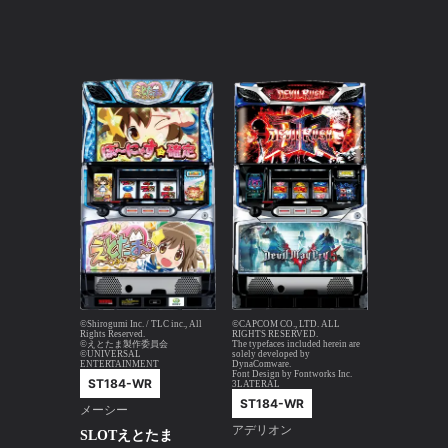
©Shirogumi Inc. / TLC inc., All
©CAPCOM CO., LTD. ALL
Rights Reserved.
RIGHTS RESERVED.
©えとたま製作委員会
The typefaces included herein are
©UNIVERSAL
solely developed by
ENTERTAINMENT
DynaComware.
Font Design by Fontworks Inc.
ST184-WR
3LATERAL
ST184-WR
メーシー
アデリオン
SLOTえとたま