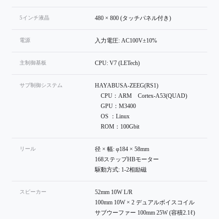
5インチ液晶
480 × 800 (タッチパネル付き)
電源
入力電圧: AC100V±10%
主制御基板
CPU: V7 (LETech)
サブ制御システム
HAYABUSA-ZEEG(RS1)
CPU：ARM Cortex-A53(QUAD)
GPU：M3400
OS ：Linux
ROM：100Gbit
リール
径 × 幅: φ184 × 58mm
168ステップHBモーター
駆動方式: 1-2相励磁
スピーカー
52mm 10W L/R
100mm 10W × 2 デュアルボイスコイル
サブウーファー 100mm 25W (容積2.1ℓ)