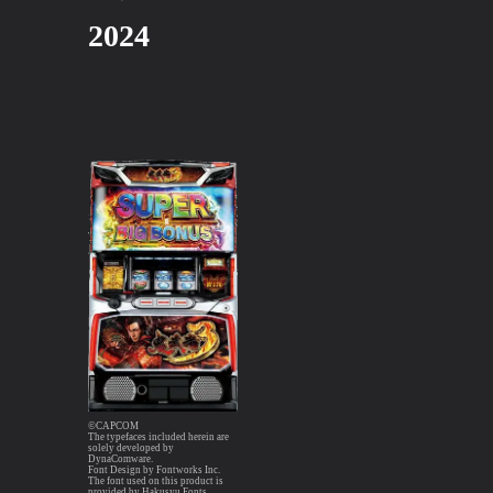
2024
©CAPCOM
The typefaces included herein are
solely developed by
DynaComware.
Font Design by Fontworks Inc.
The font used on this product is
provided by Hakusyu Fonts