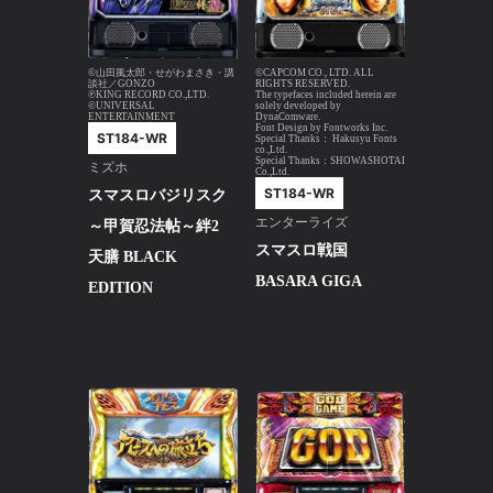
©山田風太郎・せがわまさき・講
©CAPCOM CO., LTD. ALL
談社／GONZO
RIGHTS RESERVED.
℗KING RECORD CO.,LTD.
The typefaces included herein are
©UNIVERSAL
solely developed by
ENTERTAINMENT
DynaComware.
Font Design by Fontworks Inc.
ST184-WR
Special Thanks： Hakusyu Fonts
co.,Ltd.
Special Thanks：SHOWASHOTAI
ミズホ
Co.,Ltd.
ST184-WR
スマスロバジリスク
エンターライズ
～甲賀忍法帖～絆2
スマスロ戦国
天膳 BLACK
BASARA GIGA
EDITION