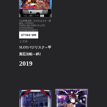
©山田風太郎・せがわまさき・講
談社／GONZO
℗KING RECORD CO.,LTD.
©UNIVERSAL
ENTERTAINMENT
ST184-WR
ミズホ
SLOTバジリスク～甲
賀忍法帖～絆2
2019