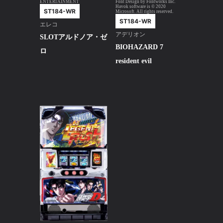
ENTERTAINMENT
Font Design by Fontworks Inc.
Havok software is © 2020
ST184-WR
Microsoft. All rights reserved.
ST184-WR
エレコ
アデリオン
SLOTアルドノア・ゼ
BIOHAZARD 7
ロ
resident evil