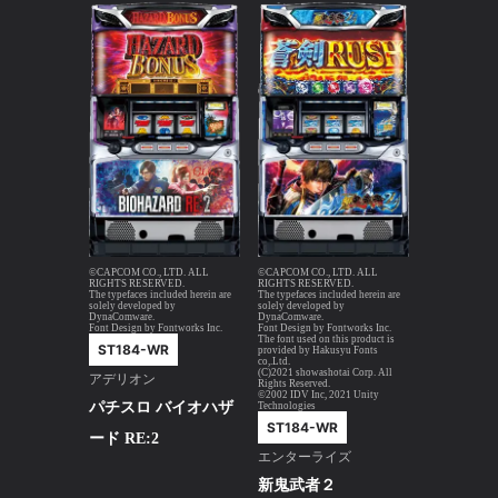
©CAPCOM CO., LTD. ALL
©CAPCOM CO., LTD. ALL
RIGHTS RESERVED.
RIGHTS RESERVED.
The typefaces included herein are
The typefaces included herein are
solely developed by
solely developed by
DynaComware.
DynaComware.
Font Design by Fontworks Inc.
Font Design by Fontworks Inc.
The font used on this product is
ST184-WR
provided by Hakusyu Fonts
co,.Ltd.
(C)2021 showashotai Corp. All
アデリオン
Rights Reserved.
©2002 IDV Inc, 2021 Unity
パチスロ バイオハザ
Technologies
ST184-WR
ード RE:2
エンターライズ
新鬼武者２