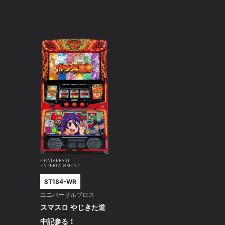
©UNIVERSAL
ENTERTAINMENT
ST184-WR
ユニバーサルブロス
スマスロ やじきた道
中記参る！