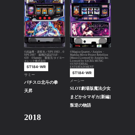
©武論尊・原哲夫／NPS 1983，©
©Magica Quartet／Aniplex・
NPS 2007 版権許諾証YAF-
Madoka Movie Project Rebellion
420 ©Sammy 製造元/タイヨー
[Music] Licensed by Aniplex Inc.
エレック株式会社
Licensed by SACRA MUSIC
©UNIVERSAL
ST184-WR
ENTERTAINMENT
ST184-WR
サミー
メーシー
パチスロ北斗の拳
SLOT劇場版魔法少女
天昇
まどか☆マギカ[新編]
叛逆の物語
2018