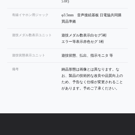
5.0ℓ)
有線イヤホン用ジャック
φ3.5mm 音声接続基板 日電協共同購
買品準拠
遊技メダル数表示ユニット
遊技メダル数表示白セグ5桁
エラー等表示赤色セグ 1桁
遊技状態表示ユニット
遊技状態、払出、指示モニタ 等
備考
納品形態は画像とは異なります。な
お、製品の技術的な改良や品質向上の
ため、予告なく仕様が変更されること
があります。予めご了承ください。