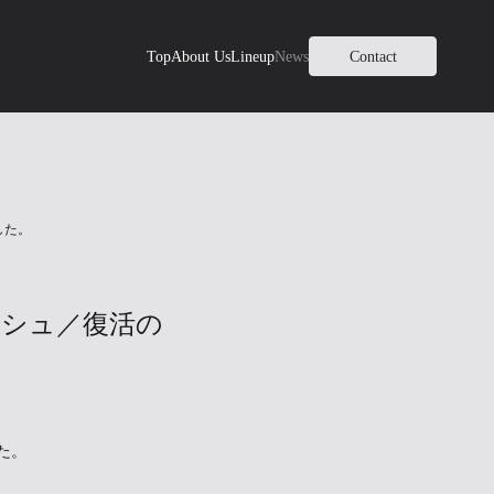
Top
About Us
Lineup
News
Contact
した。
ーシュ／復活の
た。